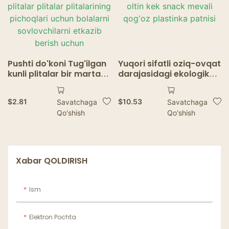
Pushti do'koni Tug'ilgan
Yuqori sifatli oziq-ovqat
kunli plitalar bir marta
darajasidagi ekologik
ishlatiladigan dasturlar
toza bir martali
plitalar plitalari plitalar
ishlatiladigan
$
2.81
$
10.53
Savatchaga
Savatchaga
plitalar plitalar
to'rtburchaklar oq
Qo'shish
Qo'shish
plitalarining pichoqlari
qog'oz oltin kek snack
uchun bolalarni
mevali qog'oz plastinka
sovlovchilarni etkazib
patnisi
berish uchun
Xabar QOLDIRISH
Ism
Elektron Pochta