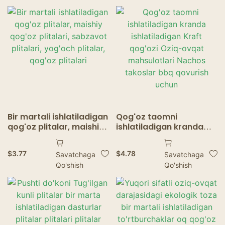
Bir martali ishlatiladigan
Qog'oz taomni
qog'oz plitalar, maishiy
ishlatiladigan kranda
qog'oz plitalari,
ishlatiladigan Kraft
sabzavot plitalari,
qog'ozi Oziq-ovqat
$
3.77
$
4.78
Savatchaga
Savatchaga
yog'och plitalar, qog'oz
mahsulotlari Nachos
Qo'shish
Qo'shish
plitalari
takoslar bbq qovurish
uchun