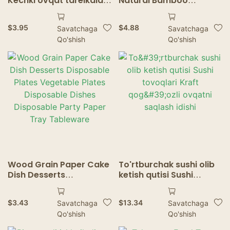
Kechki ovqat tarelkalari
Natural Bamboo
Bir marta ishlatiladigan
Disposable Salad
qog&39;oz tovoq
Dessert Pine Cake Boat
$
3.95
$
4.88
Savatchaga
Savatchaga
Tug&39;ilgan kun
Snack Bowl Sushi Tray
Qo'shish
Qo'shish
to&39;ylari uchun
Disposable Wood
dasturxon Bir martalik
Serving Boat
oltin qog&39;oz
laganda
Wood Grain Paper Cake
To'rtburchak sushi olib
Dish Desserts
ketish qutisi Sushi
Disposable Plates
tovoqlari Kraft qog'ozli
Vegetable Plates
ovqatni saqlash idishi
$
3.43
$
13.34
Savatchaga
Savatchaga
Disposable Dishes
Qo'shish
Qo'shish
Disposable Party Paper
Tray Tableware