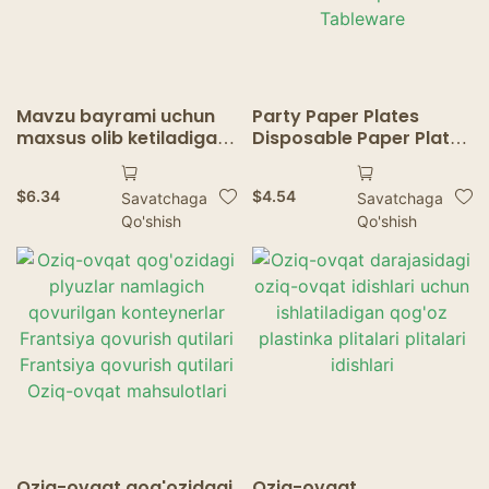
Mavzu bayrami uchun
Party Paper Plates
maxsus olib ketiladigan
Disposable Paper Plate
qadoqlash materiallari
Trays Birthday Wedding
bir martalik dasturxon
Party Tableware Baby
$
6.34
$
4.54
Savatchaga
Savatchaga
Shower Disposable
Qo'shish
Qo'shish
Tableware
Oziq-ovqat qog'ozidagi
Oziq-ovqat