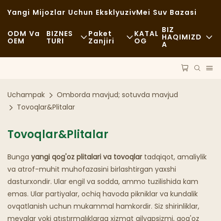
Yangi Mijozlar Uchun Eksklyuziv
Mei Suv Bazasi
BIZ
ODM Va
BIZNES
Paket
KATAL
HAQIMIZD
OEM
TURI
Zanjiri
OG
A
Yangiliklar
Fastfud
Xomashyo
Barqarorlik
Kundalik
Transport
Uchampak
Omborda mavjud; sotuvda mavjud
Ishlar
Yaxshi Ovqatlanish
Jarayon
Tovoqlar&Plitalar
FAQS
Kafe Va Qahvaxonalar
Texnologiya
Tovoqlar&Plitalar
Blog
Bufet
Bunga
yangi qog'oz plitalari va tovoqlar
tadqiqot, amaliylik
va atrof-muhit muhofazasini birlashtirgan yaxshi
Oziq-Ovqat Yuk Mashinalari
dasturxondir. Ular engil va sodda, ammo tuzilishida kam
emas. Ular partiyalar, ochiq havoda pikniklar va kundalik
Nonvoyxona
ovqatlanish uchun mukammal hamkordir. Siz shirinliklar,
mevalar yoki atıştırmalıklarga xizmat qilyapsizmi, qog'oz
Yog'li Qoshiq