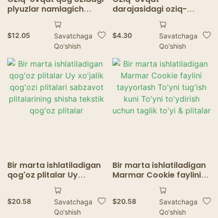
plyuzlar namlagich
darajasidagi oziq-
qovurilgan konteynerlar
ovqat idishlari uchun
Frantsiya qovurish
ishlatiladigan qog'oz
$
12.05
$
4.30
Savatchaga
Savatchaga
qutilari Frantsiya
plastinka plitalari
Qo'shish
Qo'shish
qovurish qutilari Oziq-
plitalari idishlari
ovqat mahsulotlari
Bir marta ishlatiladigan
Bir marta ishlatiladigan
qog'oz plitalar Uy
Marmar Cookie faylini
xo'jalik qog'ozi plitalari
tayyorlash To'yni tug'ish
sabzavot plitalarining
kuni To'yni to'ydirish
$
20.58
$
20.58
Savatchaga
Savatchaga
shisha tekstik qog'oz
uchun taglik to'yi &
Qo'shish
Qo'shish
plitalar
plitalar