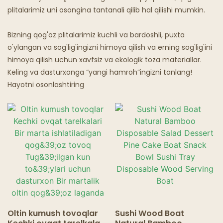
plitalarimiz uni osongina tantanali qilib hal qilishi mumkin.
Arvoh Restoranlari
Bizning qog'oz plitalarimiz kuchli va bardoshli, puxta
o'ylangan va sog'lig'ingizni himoya qilish va erning sog'lig'ini
himoya qilish uchun xavfsiz va ekologik toza materiallar.
Keling va dasturxonga “yangi hamroh”ingizni tanlang!
Hayotni osonlashtiring
Oltin kumush tovoqlar
Sushi Wood Boat