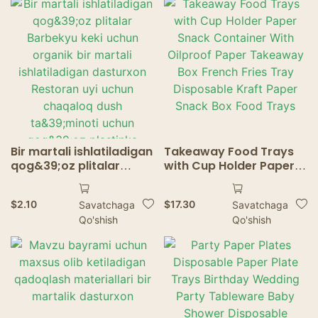
Bir martali ishlatiladigan
Takeaway Food Trays
qog&39;oz plitalar
with Cup Holder Paper
Barbekyu keki uchun
Snack Container With
organik bir martali
Oilproof Paper
$
2.10
$
17.30
Savatchaga
Savatchaga
ishlatiladigan dasturxon
Takeaway Box French
Qo'shish
Qo'shish
Restoran uyi uchun
Fries Tray Disposable
chaqaloq dush
Kraft Paper Snack Box
ta&39;minoti uchun
Food Trays
qog&39;oz plastinka