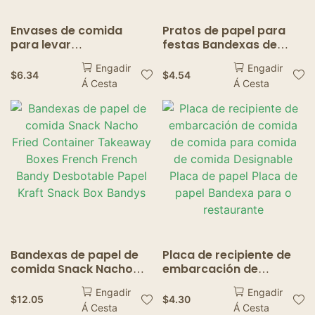
Envases de comida
Pratos de papel para
para levar
festas Bandexas de
personalizados, vaixela
pratos de papel
Engadir
Engadir
desbotable para festas
desbotables Vaixelas de
$
6.34
$
4.54
Á Cesta
Á Cesta
temáticas
aniversario para bodas
Bandexas de papel de
Placa de recipiente de
comida Snack Nacho
embarcación de
Fried Container
comida de comida para
Engadir
Engadir
Takeaway Boxes French
comida de comida
$
12.05
$
4.30
Á Cesta
Á Cesta
French Bandy
Designable Placa de