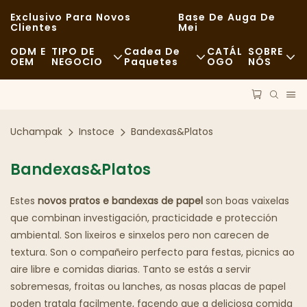
Exclusivo Para Novos
Base De Auga De
Clientes
Mei
ODM E
TIPO DE
Cadea De
CATÁL
SOBRE
OEM
NEGOCIO
Paquetes
OGO
NÓS
Comida Rápida
Materias Primas
Noticias
Informal
Transporte
Sostibilidade
Uchampak
Instoce
Bandexas&Platos
Ceas De Alta Cociña
Proceso
Casos
Bandexas&Platos
Cafeterías E Cafeterías
Tecnoloxía
FAQS
Estes
novos pratos e bandexas de papel
son boas vaixelas
Bufé
Blog
que combinan investigación, practicidade e protección
ambiental. Son lixeiros e sinxelos pero non carecen de
Camións De Comida
textura. Son o compañeiro perfecto para festas, picnics ao
aire libre e comidas diarias. Tanto se estás a servir
Panadería
sobremesas, froitas ou lanches, as nosas placas de papel
poden tratala facilmente, facendo que a deliciosa comida