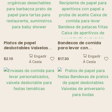
Platos de papel
Bandexas de comida
desbotables Vaixelas
para levar con
orgánicas desechables
portavasos Recipiente
Engadir
Engadir
para barbacoa prato
de papel para
$
2.10
$
17.30
Á Cesta
Á Cesta
de papel para tartas
aperitivos con papel a
para restaurante,
proba de aceite Caixa
suministros para baby
de comida para levar
shower
Bandexa de patacas
fritas Caixa de
aperitivos de papel
Kraft desbotable
Bandexas de comida