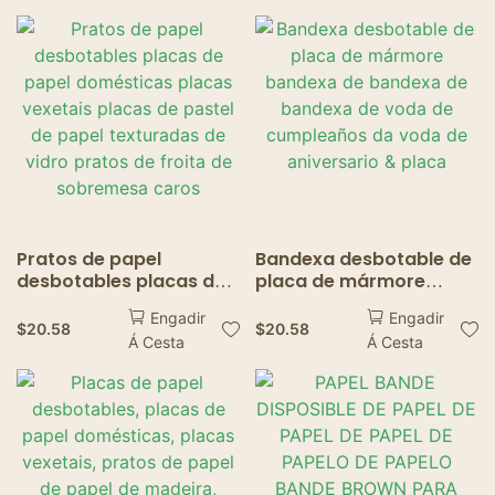
Desbotable Papel Kraft
papel Placa de papel
Snack Box Bandys
Bandexa para o
restaurante
Pratos de papel
Bandexa desbotable de
desbotables placas de
placa de mármore
papel domésticas
bandexa de bandexa de
Engadir
Engadir
placas vexetais placas
bandexa de voda de
$
20.58
$
20.58
Á Cesta
Á Cesta
de pastel de papel
cumpleaños da voda de
texturadas de vidro
aniversario & placa
pratos de froita de
sobremesa caros