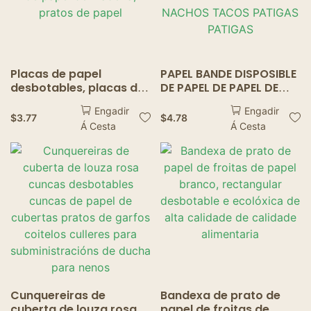
Placas de papel
PAPEL BANDE DISPOSIBLE
desbotables, placas de
DE PAPEL DE PAPEL DE
papel domésticas,
PAPEL DE PAPELO DE
Engadir
Engadir
placas vexetais, pratos
PAPELO BANDE BROWN
$
3.77
$
4.78
Á Cesta
Á Cesta
de papel de papel de
PARA NACHOS TACOS
madeira, pratos de
PATIGAS PATIGAS
papel
Cunquereiras de
Bandexa de prato de
cuberta de louza rosa
papel de froitas de