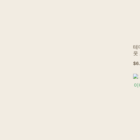
테
웃
$
6