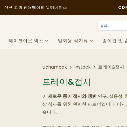
신규 고객 전용
메이의 워터베이스
OD
테이크아웃 박스
일회용 식기류
종이컵 및 
Uchampak
Instock
트레이&접시
트레이&접시
이
새로운 종이 접시와 쟁반
연구, 실용성,
상 식사를 위한 완벽한 파트너입니다. 디저
습니다.