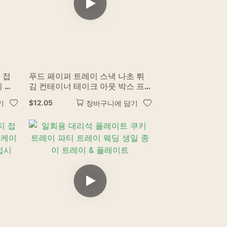
 접
푸드 페이퍼 트레이 스낵 나초 튀
기 아
김 컨테이너 테이크 아웃 박스 프
렌치 감자 튀김 트레이 kraft 종이
$
12.05
기
장바구니에 담기
스낵 박스 음식 트레이