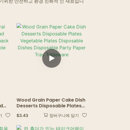
하기위한 안전하고 환경 친화적 인 재료입니
Wood Grain Paper Cake Dish
ad
Desserts Disposable Plates
Vegetable Plates Disposable
$
3.43
기
장바구니에 담기
Dishes Disposable Party
g
Paper Tray Tableware