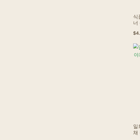
식
너
레
$
4
일
채
시