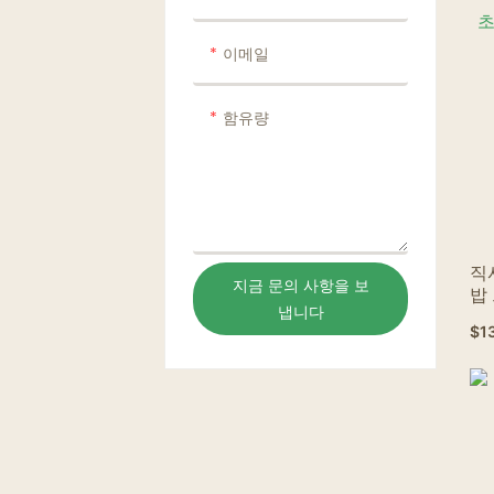
이메일
함유량
직
지금 문의 사항을 보
밥
냅니다
관
$
1