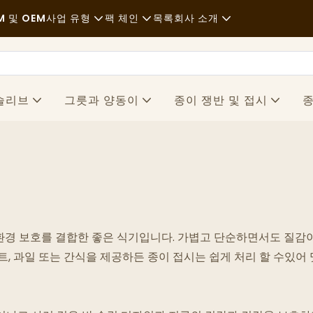
M 및 OEM
사업 유형
팩 체인
목록
회사 소개
패스트푸드
원자재
소식
평상복
운송
지속가능성
슬리브
그릇과 양동이
종이 쟁반 및 접시
종
고급 요리
프로세스
사례
카페와 커피숍
기술
FAQS
타격
블로그
푸드트럭
 환경 보호를 결합한 좋은 식기입니다. 가볍고 단순하면서도 질감이
빵집
트, 과일 또는 간식을 제공하든 종이 접시는 쉽게 처리 할 수있어
불결한 싸구려 식당