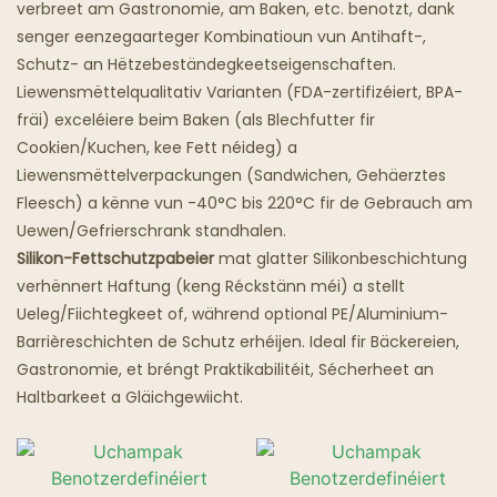
verbreet am Gastronomie, am Baken, etc. benotzt, dank
senger eenzegaarteger Kombinatioun vun Antihaft-,
Geeschterrestauranten
Schutz- an Hëtzebeständegkeetseigenschaften.
Liewensmëttelqualitativ Varianten (FDA-zertifizéiert, BPA-
fräi) exceléiere beim Baken (als Blechfutter fir
Cookien/Kuchen, kee Fett néideg) a
Liewensmëttelverpackungen (Sandwichen, Gehäerztes
Fleesch) a kënne vun -40°C bis 220°C fir de Gebrauch am
Uewen/Gefrierschrank standhalen.
Silikon-Fettschutzpabeier
mat glatter Silikonbeschichtung
verhënnert Haftung (keng Réckstänn méi) a stellt
Ueleg/Fiichtegkeet of, während optional PE/Aluminium-
Barrièreschichten de Schutz erhéijen. Ideal fir Bäckereien,
Gastronomie, et bréngt Praktikabilitéit, Sécherheet an
Haltbarkeet a Gläichgewiicht.